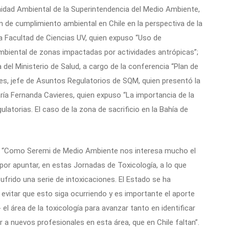
midad Ambiental de la Superintendencia del Medio Ambiente,
n de cumplimiento ambiental en Chile en la perspectiva de la
 la Facultad de Ciencias UV, quien expuso “Uso de
mbiental de zonas impactadas por actividades antrópicas”;
del Ministerio de Salud, a cargo de la conferencia “Plan de
ares, jefe de Asuntos Regulatorios de SQM, quien presentó la
aría Fernanda Cavieres, quien expuso “La importancia de la
ulatorias. El caso de la zona de sacrificio en la Bahía de
o: “Como Seremi de Medio Ambiente nos interesa mucho el
 por apuntar, en estas Jornadas de Toxicología, a lo que
frido una serie de intoxicaciones. El Estado se ha
evitar que esto siga ocurriendo y es importante el aporte
l área de la toxicología para avanzar tanto en identificar
 a nuevos profesionales en esta área, que en Chile faltan”.