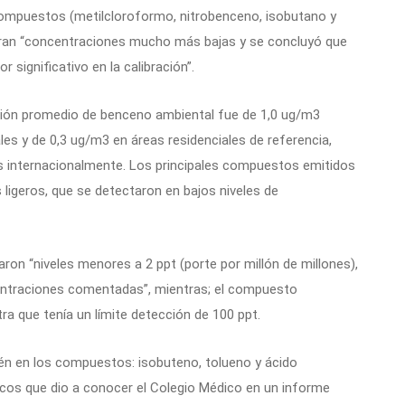
 compuestos (metilcloroformo, nitrobenceno, isobutano y
tran “concentraciones mucho más bajas y se concluyó que
 significativo en la calibración”.
ración promedio de benceno ambiental fue de 1,0 ug/m3
es y de 0,3 ug/m3 en áreas residenciales de referencia,
 internacionalmente. Los principales compuestos emitidos
 ligeros, que se detectaron en bajos niveles de
on “niveles menores a 2 ppt (porte por millón de millones),
entraciones comentadas”, mientras; el compuesto
a que tenía un límite detección de 100 ppt.
n en los compuestos: isobuteno, tolueno y ácido
micos que dio a conocer el Colegio Médico en un informe