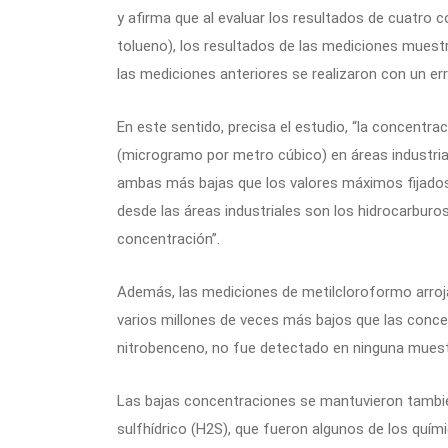
y afirma que al evaluar los resultados de cuatro
tolueno), los resultados de las mediciones mues
las mediciones anteriores se realizaron con un error
En este sentido, precisa el estudio, “la concent
(microgramo por metro cúbico) en áreas industrial
ambas más bajas que los valores máximos fijados
desde las áreas industriales son los hidrocarburos
concentración”.
Además, las mediciones de metilcloroformo arrojar
varios millones de veces más bajos que las conc
nitrobenceno, no fue detectado en ninguna muestr
Las bajas concentraciones se mantuvieron tambié
sulfhídrico (H2S), que fueron algunos de los quí