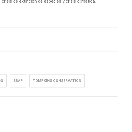
crisis de extinción de especies y crisis climática.
DO
SBAP
TOMPKINS CONSERVATION