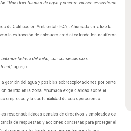
ón. “
Nuestras fuentes de agua y nuestro valioso ecosistema
ones de Calificación Ambiental (RCA), Ahumada enfatizó la
ómo la extracción de salmuera está afectando los acuíferos
l balance hídrico del salar, con consecuencias
local,
” agregó.
a gestión del agua y posibles sobreexplotaciones por parte
ón de litio en la zona. Ahumada exige claridad sobre el
las empresas y la sostenibilidad de sus operaciones.
ibles responsabilidades penales de directivos y empleados de
rtancia de respuestas y acciones concretas para proteger el
“Continuaremos luchando para que se haga justicia y