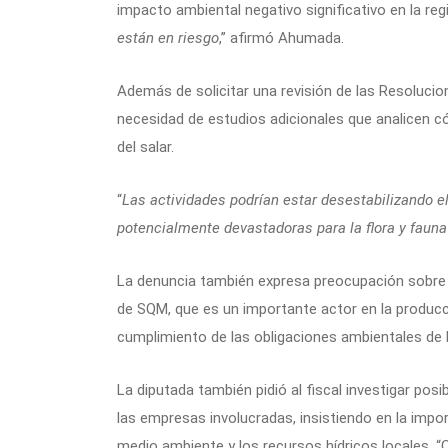
impacto ambiental negativo significativo en la regi
están en riesgo
,” afirmó Ahumada.
Además de solicitar una revisión de las Resoluci
necesidad de estudios adicionales que analicen c
del salar.
“
Las actividades podrían estar desestabilizando e
potencialmente devastadoras para la flora y fauna 
La denuncia también expresa preocupación sobre l
de SQM, que es un importante actor en la producci
cumplimiento de las obligaciones ambientales de 
La diputada también pidió al fiscal investigar pos
las empresas involucradas, insistiendo en la impo
medio ambiente y los recursos hídricos locales. 