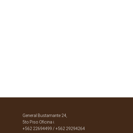
General Bustamante 24,
5to Piso Oficina i.
+562 22694499 / +562 29294264