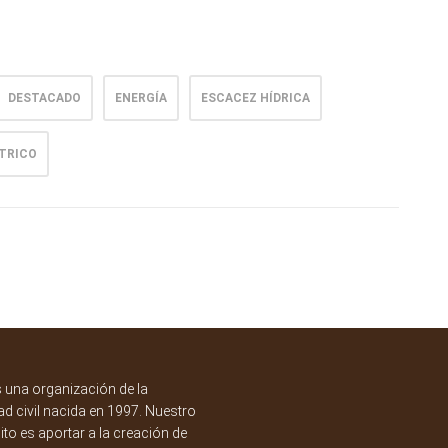
DESTACADO
ENERGÍA
ESCACEZ HÍDRICA
TRICO
una organización de la
d civil nacida en 1997. Nuestro
to es aportar a la creación de