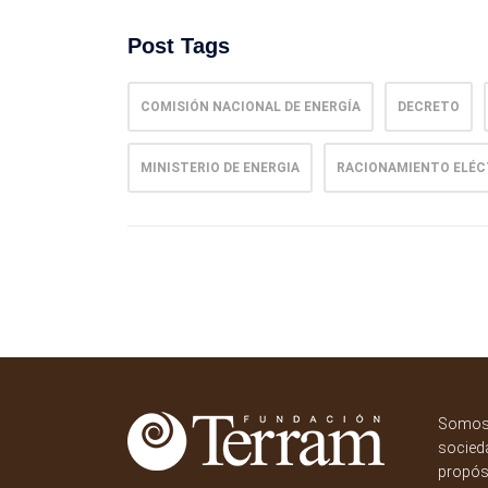
Post Tags
COMISIÓN NACIONAL DE ENERGÍA
DECRETO
MINISTERIO DE ENERGIA
RACIONAMIENTO ELÉC
Somos 
socieda
propósi