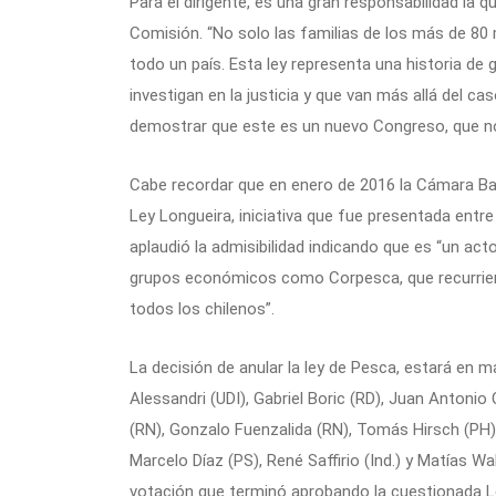
Para el dirigente, es una gran responsabilidad la
Comisión. “No solo las familias de los más de 80
todo un país. Esta ley representa una historia d
investigan en la justicia y que van más allá del 
demostrar que este es un nuevo Congreso, que no e
Cabe recordar que en enero de 2016 la Cámara Baja
Ley Longueira, iniciativa que fue presentada entr
aplaudió la admisibilidad indicando que es “un ac
grupos económicos como Corpesca, que recurriero
todos los chilenos”.
La decisión de anular la ley de Pesca, estará en 
Alessandri (UDI), Gabriel Boric (RD), Juan Antonio
(RN), Gonzalo Fuenzalida (RN), Tomás Hirsch (PH)
Marcelo Díaz (PS), René Saffirio (Ind.) y Matías Wa
votación que terminó aprobando la cuestionada L