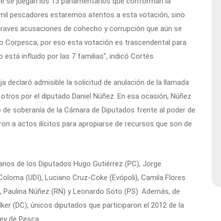
 que se juegan los 13 parlamentarios que conforman la
 mil pescadores estaremos atentos a esta votación, sino
e graves acusaciones de cohecho y corrupción que aún se
caso Corpesca, por eso esta votación es trascendental para
stá influido por las 7 familias”, indicó Cortés.
 declaró admisible la solicitud de anulación de la llamada
e otros por el diputado Daniel Núñez. En esa ocasión, Núñez
to de soberanía de la Cámara de Diputados frente al poder de
n a actos ilícitos para apropiarse de recursos que son de
manos de los Diputados Hugo Gutiérrez (PC), Jorge
 Coloma (UDI), Luciano Cruz-Coke (Evópoli), Camila Flores
, Paulina Núñez (RN) y Leonardo Soto (PS). Además, de
lker (DC), únicos diputados que participaron el 2012 de la
ey de Pesca.