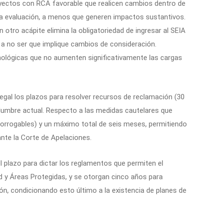
oyectos con RCA favorable que realicen cambios dentro de
eva evaluación, a menos que generen impactos sustantivos.
n otro acápite elimina la obligatoriedad de ingresar al SEIA
 a no ser que implique cambios de consideración.
nológicas que no aumenten significativamente las cargas
legal los plazos para resolver recursos de reclamación (30
tidumbre actual. Respecto a las medidas cautelares que
(prorrogables) y un máximo total de seis meses, permitiendo
te la Corte de Apelaciones.
 plazo para dictar los reglamentos que permiten el
d y Áreas Protegidas, y se otorgan cinco años para
ación, condicionando esto último a la existencia de planes de