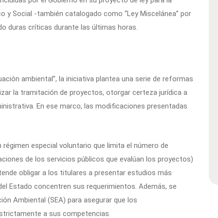
cluidas por el Gobierno en su proyecto de ley para la
co y Social -también catalogado como “Ley Miscelánea” por
o duras críticas durante las últimas horas.
uación ambiental”, la iniciativa plantea una serie de reformas
zar la tramitación de proyectos, otorgar certeza jurídica a
dministrativa. En ese marco, las modificaciones presentadas
n régimen especial voluntario que limita el número de
aciones de los servicios públicos que evalúan los proyectos)
tende obligar a los titulares a presentar estudios más
 del Estado concentren sus requerimientos. Además, se
ación Ambiental (SEA) para asegurar que los
estrictamente a sus competencias.