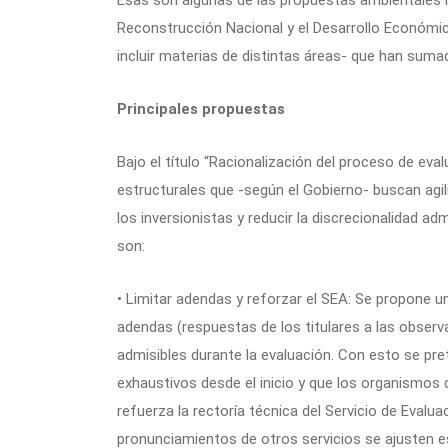
Esas son algunas de las propuestas ambientales in
Reconstrucción Nacional y el Desarrollo Económi
incluir materias de distintas áreas- que han sumad
Principales propuestas
Bajo el título “Racionalización del proceso de eval
estructurales que -según el Gobierno- buscan agili
los inversionistas y reducir la discrecionalidad a
son:
• Limitar adendas y reforzar el SEA: Se propone u
adendas (respuestas de los titulares a las observ
admisibles durante la evaluación. Con esto se pre
exhaustivos desde el inicio y que los organismos
refuerza la rectoría técnica del Servicio de Evalu
pronunciamientos de otros servicios se ajusten 