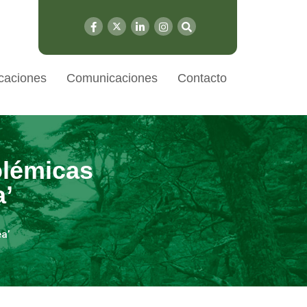
caciones
Comunicaciones
Contacto
olémicas
a’
a’