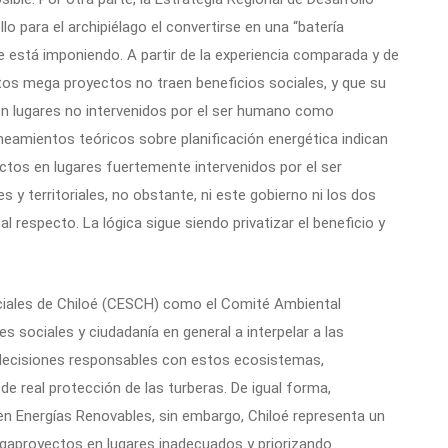
 para el archipiélago el convertirse en una “batería
se está imponiendo. A partir de la experiencia comparada y de
os mega proyectos no traen beneficios sociales, y que su
en lugares no intervenidos por el ser humano como
ineamientos teóricos sobre planificación energética indican
tos en lugares fuertemente intervenidos por el ser
 y territoriales, no obstante, ni este gobierno ni los dos
 al respecto. La lógica sigue siendo privatizar el beneficio y
ociales de Chiloé (CESCH) como el Comité Ambiental
 sociales y ciudadanía en general a interpelar a las
 decisiones responsables con estos ecosistemas,
 real protección de las turberas. De igual forma,
n Energías Renovables, sin embargo, Chiloé representa un
gaproyectos en lugares inadecuados y priorizando