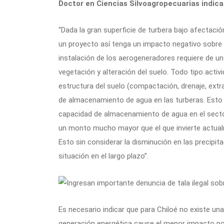
Doctor en Ciencias Silvoagropecuarias indic
“Dada la gran superficie de turbera bajo afectac
un proyecto así tenga un impacto negativo sobre la
instalación de los aerogeneradores requiere de u
vegetación y alteración del suelo. Todo tipo activ
estructura del suelo (compactación, drenaje, extra
de almacenamiento de agua en las turberas. Esto 
capacidad de almacenamiento de agua en el sector 
un monto mucho mayor que el que invierte actual
Esto sin considerar la disminución en las precipit
situación en el largo plazo”.
Es necesario indicar que para Chiloé no existe una 
generación energética cause el menor impacto posi