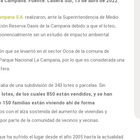
a Campana. Fuente: Ladera Sur, 13 de abril de 2022.
ampana S.A.
realizaron, ante la Superintendencia de Medio
ación Reserva Oasis de la Campana debido a que el loteo,
xponencialmente sin un estudio de impacto ambiental.
ón que se levantó en el sector Ocoa de la comuna de
l Parque Nacional La Campana, por lo que es considerada una
fera.
taba de una subdivisión de 343 lotes o parcelas. Sin
 lotes, de los cuales 850 están vendidos, y se han
 150 familias están viviendo ahí de forma
os con el alza sostenida del aumento de viviendas y
a por parte de la comunidad de vecinos y vecinas.
e ha sufrido el lugar desde el año 2005 hasta la actualidad: