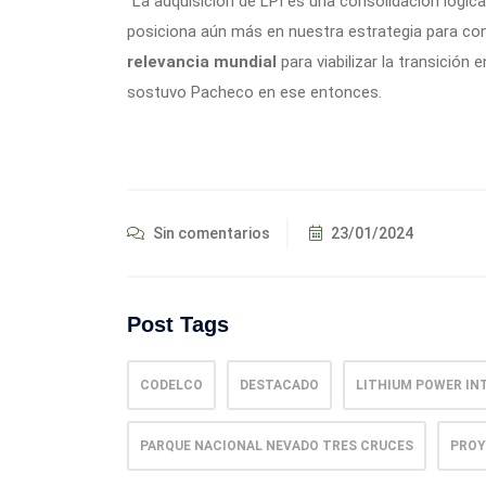
“La adquisición de LPI es una consolidación lógica
posiciona aún más en nuestra estrategia para con
relevancia mundial
para viabilizar la transición 
sostuvo Pacheco en ese entonces.
Sin comentarios
23/01/2024
Post Tags
CODELCO
DESTACADO
LITHIUM POWER IN
PARQUE NACIONAL NEVADO TRES CRUCES
PROY