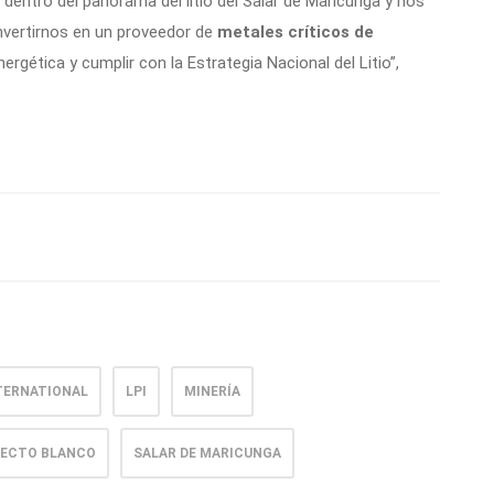
 dentro del panorama del litio del Salar de Maricunga y nos
vertirnos en un proveedor de
metales críticos de
energética y cumplir con la Estrategia Nacional del Litio”,
TERNATIONAL
LPI
MINERÍA
ECTO BLANCO
SALAR DE MARICUNGA