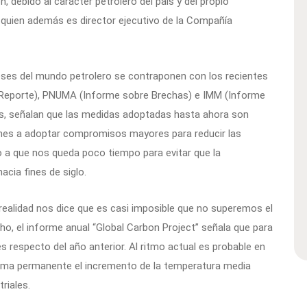
, debido al carácter petrolero del país y del propio
, quien además es director ejecutivo de la Compañía
ereses del mundo petrolero se contraponen con los recientes
 Reporte), PNUMA (Informe sobre Brechas) e IMM (Informe
as, señalan que las medidas adoptadas hasta ahora son
iones a adoptar compromisos mayores para reducir las
 a que nos queda poco tiempo para evitar que la
cia fines de siglo.
 realidad nos dice que es casi imposible que no superemos el
ho, el informe anual “Global Carbon Project” señala que para
 respecto del año anterior. Al ritmo actual es probable en
rma permanente el incremento de la temperatura media
riales.