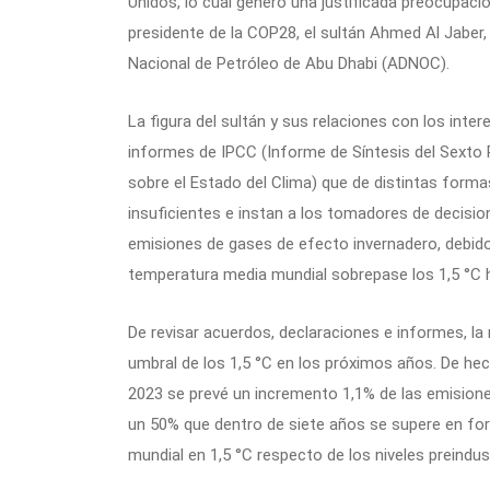
Unidos, lo cual generó una justificada preocupación
presidente de la COP28, el sultán Ahmed Al Jaber
Nacional de Petróleo de Abu Dhabi (ADNOC).
La figura del sultán y sus relaciones con los int
informes de IPCC (Informe de Síntesis del Sexto
sobre el Estado del Clima) que de distintas form
insuficientes e instan a los tomadores de decis
emisiones de gases de efecto invernadero, debido
temperatura media mundial sobrepase los 1,5 °C ha
De revisar acuerdos, declaraciones e informes, la
umbral de los 1,5 °C en los próximos años. De hec
2023 se prevé un incremento 1,1% de las emisiones
un 50% que dentro de siete años se supere en fo
mundial en 1,5 °C respecto de los niveles preindust