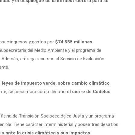
lidad
y
el despliegue de la infraestructura para su
see ingresos y gastos por
$74.535 millones
.
a Subsecretaría del Medio Ambiente y el programa de
. Además, entrega recursos al Servicio de Evaluación
ente.
 leyes de impuesto verde, sobre cambio climático
,
nte, se presentará como desafío
el cierre de Codelco
 Oficina de Transición Socioecológica Justa y un programa
nible. Tiene carácter interministerial y posee tres desafíos
ia ante la crisis climática y sus impactos