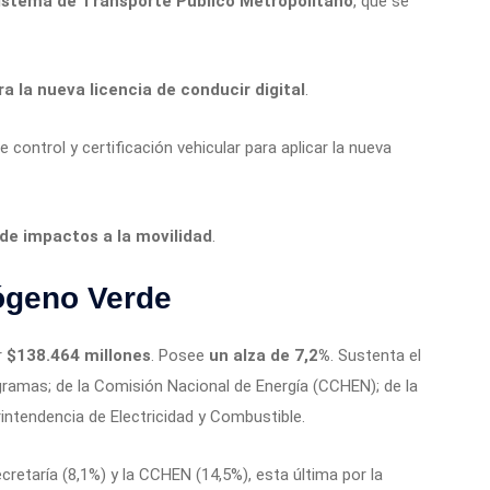
istema de Transporte Público Metropolitano
, que se
 la nueva licencia de conducir digital
.
control y certificación vehicular para aplicar la nueva
de impactos a la movilidad
.
ógeno Verde
r
$138.464 millones
. Posee
un alza de 7,2%
. Sustenta el
gramas; de la Comisión Nacional de Energía (CCHEN); de la
rintendencia de Electricidad y Combustible.
etaría (8,1%) y la CCHEN (14,5%), esta última por la