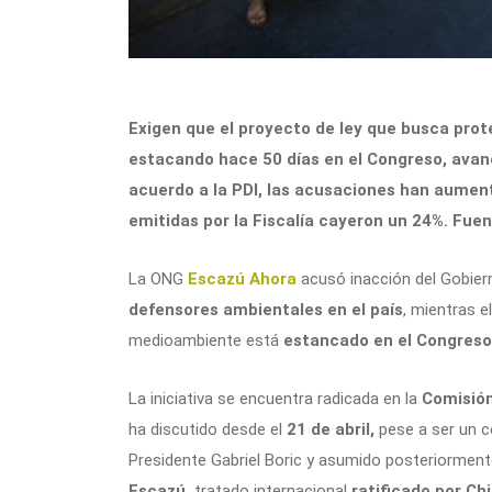
Exigen que el proyecto de ley que busca pro
estacando hace 50 días en el Congreso, avan
acuerdo a la PDI, las acusaciones han aument
emitidas por la Fiscalía cayeron un 24%. Fuen
La ONG
Escazú Ahora
acusó inacción del Gobier
defensores ambientales en el país
, mientras e
medioambiente está
estancado en el Congreso
La iniciativa se encuentra radicada en la
Comisión
ha discutido desde el
21 de abril,
pese a ser un c
Presidente Gabriel Boric y asumido posteriormen
Escazú,
tratado internacional
ratificado por Chi