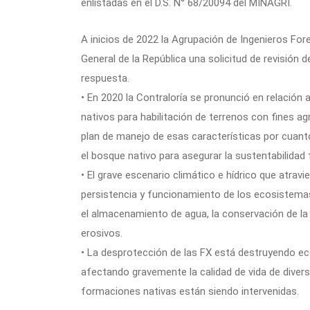
enlistadas en el D.S. N° 68/20094 del MINAGRI.
A inicios de 2022 la Agrupación de Ingenieros For
General de la República una solicitud de revisión 
respuesta.
• En 2020 la Contraloría se pronunció en relación
nativos para habilitación de terrenos con fines ag
plan de manejo de esas características por cuanto
el bosque nativo para asegurar la sustentabilidad f
• El grave escenario climático e hídrico que atravie
persistencia y funcionamiento de los ecosistemas
el almacenamiento de agua, la conservación de la 
erosivos.
• La desprotección de las FX está destruyendo e
afectando gravemente la calidad de vida de dive
formaciones nativas están siendo intervenidas.