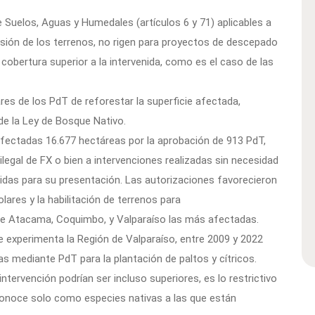
 Suelos, Aguas y Humedales (artículos 6 y 71) aplicables a
osión de los terrenos, no rigen para proyectos de descepado
cobertura superior a la intervenida, como es el caso de las
ares de los PdT de reforestar la superficie afectada,
de la Ley de Bosque Nativo.
fectadas 16.677 hectáreas por la aprobación de 913 PdT,
ilegal de FX o bien a intervenciones realizadas sin necesidad
gidas para su presentación. Las autorizaciones favorecieron
olares y la habilitación de terrenos para
 de Atacama, Coquimbo, y Valparaíso las más afectadas.
ue experimenta la Región de Valparaíso, entre 2009 y 2022
s mediante PdT para la plantación de paltos y cítricos.
intervención podrían ser incluso superiores, es lo restrictivo
econoce solo como especies nativas a las que están