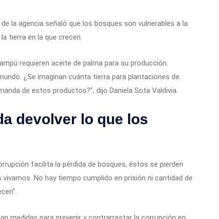
al de la agencia señaló que los bosques son vulnerables a la
a tierra en la que crecen.
ampú requieren aceite de palma para su producción.
undo. ¿Se imaginan cuánta tierra para plantaciones de
manda de estos productos?”, dijo Daniela Sota Valdivia.
a devolver lo que los
rrupción facilita la pérdida de bosques, éstos se pierden
 vivamos. No hay tiempo cumplido en prisión ni cantidad de
ecen”.
n medidas para prevenir y contrarrestar la corrupción en