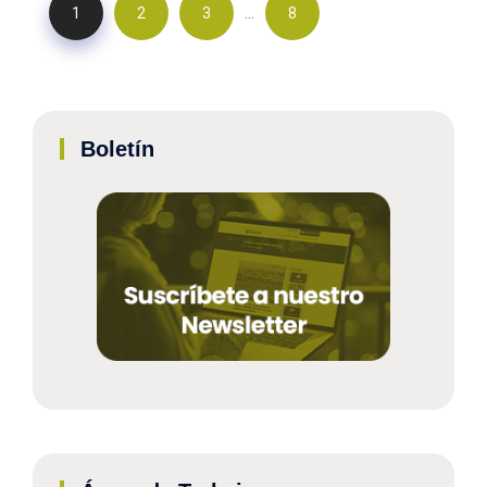
…
1
2
3
8
Boletín