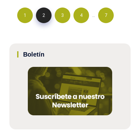
…
1
2
3
4
7
Boletín