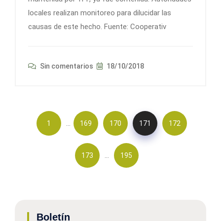
locales realizan monitoreo para dilucidar las
causas de este hecho. Fuente: Cooperativ
Sin comentarios
18/10/2018
…
1
169
170
171
172
…
173
195
Boletín