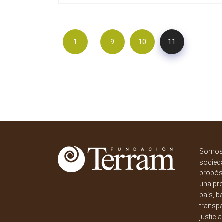
…
1
9
10
11
Somos 
socieda
propósi
una pr
país, b
transpa
justici