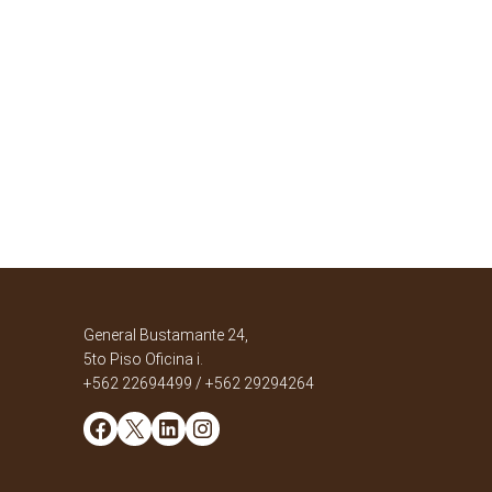
General Bustamante 24,
5to Piso Oficina i.
+562 22694499 / +562 29294264