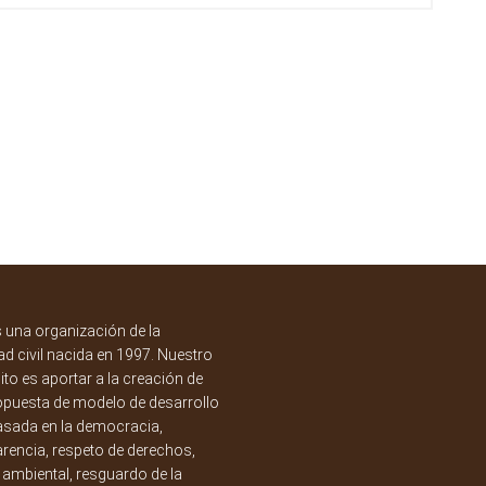
una organización de la
d civil nacida en 1997. Nuestro
to es aportar a la creación de
opuesta de modelo de desarrollo
asada en la democracia,
rencia, respeto de derechos,
a ambiental, resguardo de la