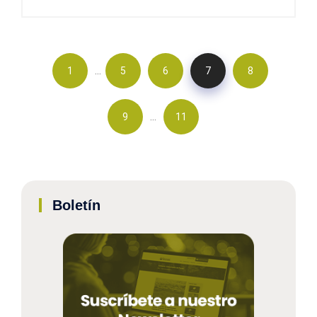
…
1
5
6
7
8
…
9
11
Boletín