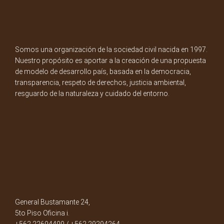
Somos una organización de la sociedad civil nacida en 1997.
Nuestro propósito es aportar a la creación de una propuesta
de modelo de desarrollo país, basada en la democracia,
transparencia, respeto de derechos, justicia ambiental,
resguardo de la naturaleza y cuidado del entorno.
General Bustamante 24,
5to Piso Oficina i.
+562 22694499 / +562 29294264