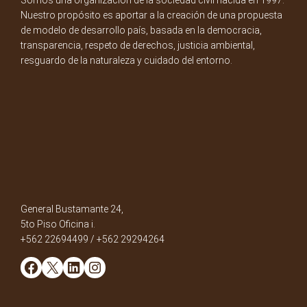
Somos una organización de la sociedad civil nacida en 1997.
Nuestro propósito es aportar a la creación de una propuesta
de modelo de desarrollo país, basada en la democracia,
transparencia, respeto de derechos, justicia ambiental,
resguardo de la naturaleza y cuidado del entorno.
General Bustamante 24,
5to Piso Oficina i.
+562 22694499 / +562 29294264