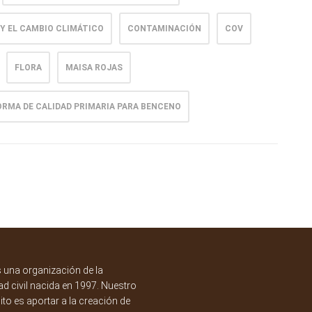
 Y EL CAMBIO CLIMÁTICO
CONTAMINACIÓN
COV
FLORA
MAISA ROJAS
RMA DE CALIDAD PRIMARIA PARA BENCENO
una organización de la
d civil nacida en 1997. Nuestro
to es aportar a la creación de