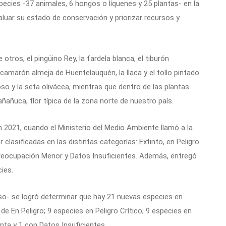
species -37 animales, 6 hongos o líquenes y 25 plantas- en la
aluar su estado de conservación y priorizar recursos y
otros, el pingüino Rey, la fardela blanca, el tiburón
el camarón almeja de Huentelauquén, la llaca y el tollo pintado.
so y la seta olivácea, mientras que dentro de las plantas
añañuca, flor típica de la zona norte de nuestro país.
n 2021, cuando el Ministerio del Medio Ambiente llamó a la
clasificadas en las distintas categorías: Extinto, en Peligro
 Preocupación Menor y Datos Insuficientes. Además, entregó
ies.
eso- se logró determinar que hay 21 nuevas especies en
de En Peligro; 9 especies en Peligro Crítico; 9 especies en
ta y 1 con Datos Insuficientes.