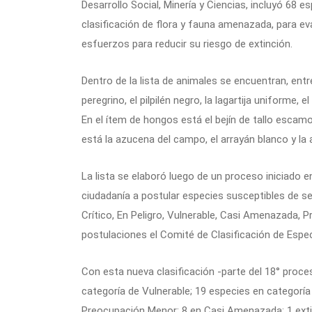
Desarrollo Social, Minería y Ciencias, incluyó 68 e
clasificación de flora y fauna amenazada, para ev
esfuerzos para reducir su riesgo de extinción.
Dentro de la lista de animales se encuentran, entre 
peregrino, el pilpilén negro, la lagartija uniforme, 
En el ítem de hongos está el bejín de tallo escamo
está la azucena del campo, el arrayán blanco y la 
La lista se elaboró luego de un proceso iniciado e
ciudadanía a postular especies susceptibles de ser 
Crítico, En Peligro, Vulnerable, Casi Amenazada,
postulaciones el Comité de Clasificación de Espec
Con esta nueva clasificación -parte del 18° proc
categoría de Vulnerable; 19 especies en categoría 
Preocupación Menor; 8 en Casi Amenazada; 1 extin