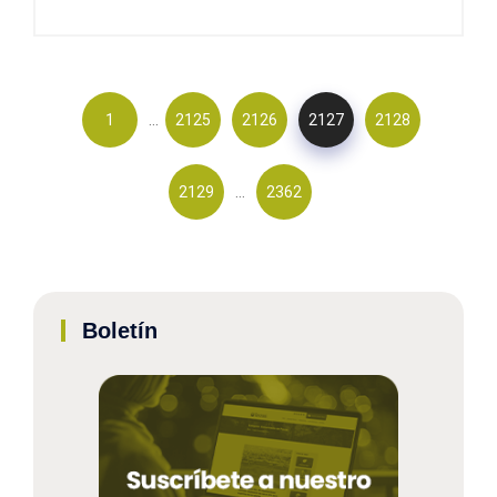
…
1
2125
2126
2127
2128
…
2129
2362
Boletín