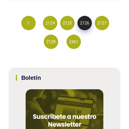
…
1
2124
2125
2126
2127
…
2128
2361
Boletín