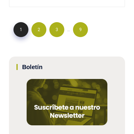
…
1
2
3
9
Boletín