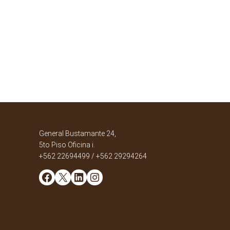
General Bustamante 24,
5to Piso Oficina i.
+562 22694499 / +562 29294264