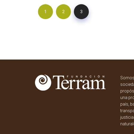
1
2
3
Somos 
socieda
propósi
una pr
país, b
transpa
justici
natural