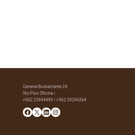
General Bustamante 24,
5to Piso Oficina i.
+562 22694499 / +562 29294264