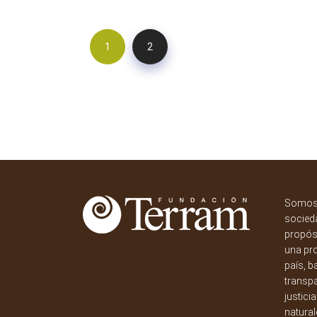
1
2
Somos 
socieda
propósi
una pr
país, b
transpa
justici
natural