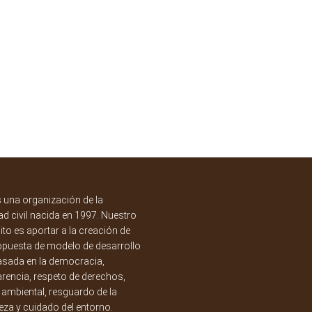
una organización de la
d civil nacida en 1997. Nuestro
to es aportar a la creación de
opuesta de modelo de desarrollo
asada en la democracia,
rencia, respeto de derechos,
a ambiental, resguardo de la
eza y cuidado del entorno.