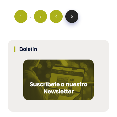
…
1
3
4
5
Boletín