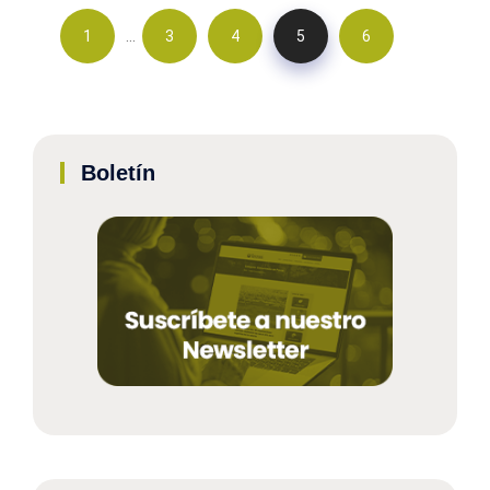
…
1
3
4
5
6
Boletín