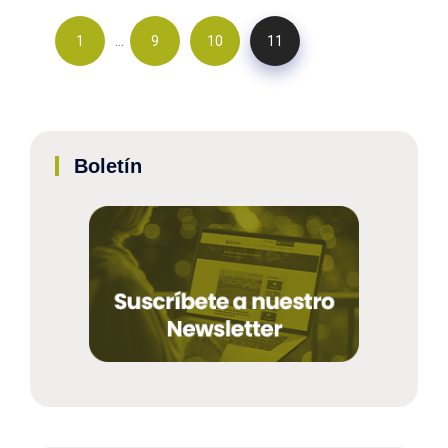
…
1
9
10
11
Boletín