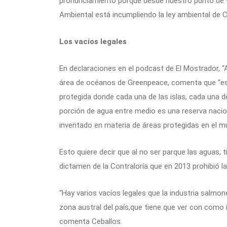
pronunciamiento porque desde nuestro punto de vis
Ambiental está incumpliendo la ley ambiental de C
Los vacíos legales
En declaraciones en el podcast de El Mostrador, “A
área de océanos de Greenpeace, comenta que “es b
protegida donde cada una de las islas, cada una d
porción de agua entre medio es una reserva nacio
inventado en materia de áreas protegidas en el m
Esto quiere decir que al no ser parque las aguas, 
dictamen de la Contraloría que en 2013 prohibió l
“Hay varios vacíos legales que la industria salmon
zona austral del país,que tiene que ver con como 
comenta Ceballos.