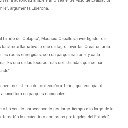
ta la autoridad ambiental, o sea el Servicio de Evaluación
hile”, argumenta Liberona.
l Límite del Colapso”, Mauricio Ceballos, investigador del
astante llamativo lo que se logró inventar. Crear un área
e las rocas emergidas, son un parque nacional y cada
nal. Es una de las locuras más sofisticadas que se han
undo”.
tienen un sistema de protección inferior, que escapa al
a acuicultura en parques nacionales.
era ha venido aprovechando por largo tiempo a lo largo de la
interactúa la acuicultura con áreas protegidas del Estado”,