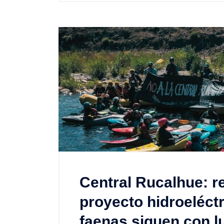
Central Rucalhue: r
proyecto hidroeléctr
faenas siguen con l