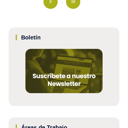
…
8
38
Boletín
Áreas de Trabajo