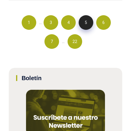
…
1
3
4
5
6
…
7
22
Boletín