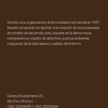
Somos una organización de la sociedad civil nacida en 1997.
Nuestro propósito es aportar a la creación de una propuesta
de modelo de desarrollo país, basada en la democracia,
transparencia, respeto de derechos, justicia ambiental,
resguardo de la naturaleza y cuidado del entorno.
General Bustamante 24,
5to Piso Oficina i.
+562 22694499 / +562 29294264