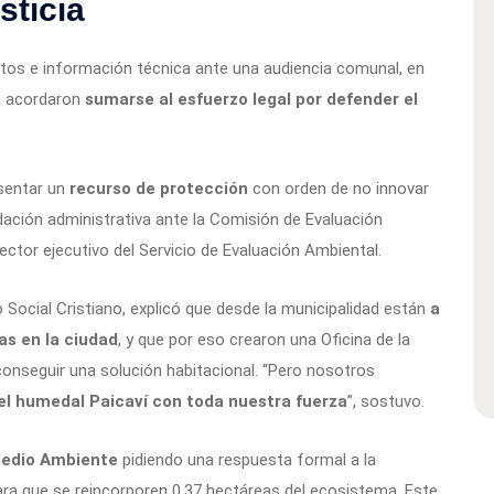
sticia
os e información técnica ante una audiencia comunal, en
a acordaron
sumarse al esfuerzo legal por defender el
sentar un
recurso de protección
con orden de no innovar
idación administrativa ante la Comisión de Evaluación
ector ejecutivo del Servicio de Evaluación Ambiental.
 Social Cristiano, explicó que desde la municipalidad están
a
as en la ciudad
, y que por eso crearon una Oficina de la
 conseguir una solución habitacional. “Pero nosotros
l humedal Paicaví con toda nuestra fuerza
”, sostuvo.
 Medio Ambiente
pidiendo una respuesta formal a la
para que se reincorporen 0,37 hectáreas del ecosistema. Este