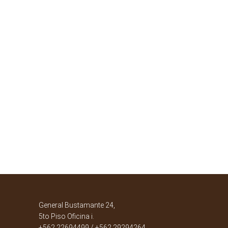
General Bustamante 24,
5to Piso Oficina i.
+562 22694499 / +562 29294264