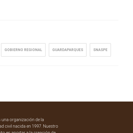
GOBIERNO REGIONAL
GUARDAPARQUES
SNASPE
una organización de la
d civil nacida en 1997. Nuestro
to es aportar a la creación de