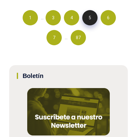
…
1
3
4
5
6
…
7
87
Boletín