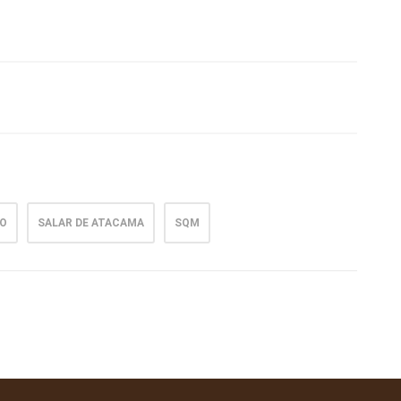
IO
SALAR DE ATACAMA
SQM