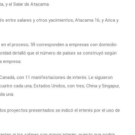
a, y el Salar de Atacama.
és entre salares y otros yacimientos; Atacama 16; y Arica y
n en el proceso, 59 corresponden a empresas con domicilio
utoridad detalló que el número de países se construyó según
da empresa.
e Canadá, con 11 manifestaciones de interés. Le siguieron
cuatro cada una; Estados Unidos, con tres; China y Singapur,
ada una.
os proyectos presentados se indicó el interés por el uso de
antes ni los salares con mayor interés, puesto que podría