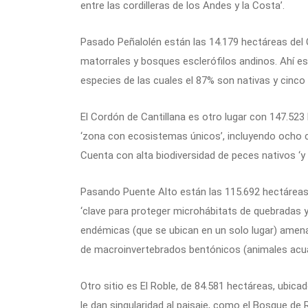
entre las cordilleras de los Andes y la Costa’.
Pasado Peñalolén están las 14.179 hectáreas del 
matorrales y bosques esclerófilos andinos. Ahí es
especies de las cuales el 87% son nativas y cinco
El Cordón de Cantillana es otro lugar con 147.5
‘zona con ecosistemas únicos’, incluyendo ocho 
Cuenta con alta biodiversidad de peces nativos ‘y r
Pasando Puente Alto están las 115.692 hectárea
‘clave para proteger microhábitats de quebradas y
endémicas (que se ubican en un solo lugar) amena
de macroinvertebrados bentónicos (animales acuá
Otro sitio es El Roble, de 84.581 hectáreas, ubica
le dan singularidad al paisaje, como el Bosque de