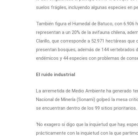
suelos frágiles, incluyendo algunas especies en pe
También figura el Humedal de Batuco, con 6.906 h
representan a un 20% de la avifauna chilena, adem
Clarillo, que corresponde a 52.971 hectáreas que c
presentan bosques, además de 144 vertebrados de
endémicos y 44 especies con problemas de conse
El ruido industrial
La arremetida de Medio Ambiente ha generado ten
Nacional de Minería (Sonami) golpeó la mesa criti
se encuentran dentro de los 99 sitios prioritarios.
‘No exagero si digo que la inquietud que hay, esp
prácticamente con la inquietud con la que partim