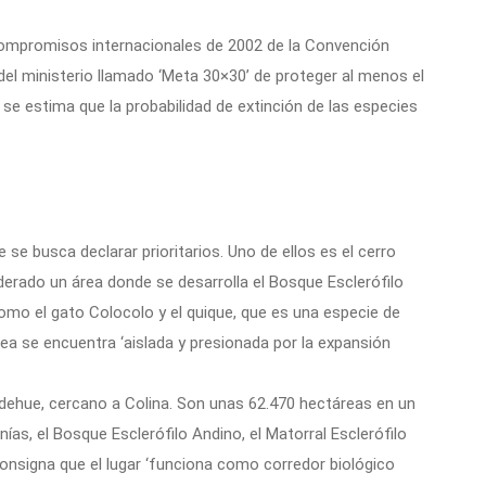
 compromisos internacionales de 2002 de la Convención
o del ministerio llamado ‘Meta 30×30’ de proteger al menos el
o se estima que la probabilidad de extinción de las especies
 se busca declarar prioritarios. Uno de ellos es el cerro
erado un área donde se desarrolla el Bosque Esclerófilo
o el gato Colocolo y el quique, que es una especie de
ea se encuentra ‘aislada y presionada por la expansión
ehue, cercano a Colina. Son unas 62.470 hectáreas en un
nías, el Bosque Esclerófilo Andino, el Matorral Esclerófilo
onsigna que el lugar ‘funciona como corredor biológico