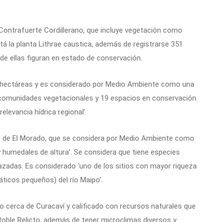
Contrafuerte Cordillerano, que incluye vegetación como
tá la planta Lithrae caustica, además de registrarse 351
 de ellas figuran en estado de conservación.
23 hectáreas y es considerado por Medio Ambiente como una
comunidades vegetacionales y 19 espacios en conservación.
elevancia hídrica regional’.
s de El Morado, que se considera por Medio Ambiente como
 humedales de altura’. Se considera que tiene especies
zadas. Es considerado ‘uno de los sitios con mayor riqueza
ticos pequeños) del río Maipo’.
do cerca de Curacaví y calificado con recursos naturales que
 Roble Relicto, además de tener microclimas diversos y