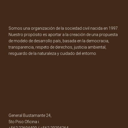
Somos una organización de la sociedad civil nacida en 1997.
Nuestro propósito es aportar a la creación de una propuesta
de modelo de desarrollo país, basada en la democracia,
transparencia, respeto de derechos, justicia ambiental,
resguardo de la naturaleza y cuidado del entorno.
General Bustamante 24,
5to Piso Oficina i.
+562 22694499 / +562 29294264