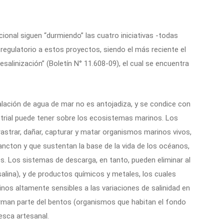
acional siguen “durmiendo” las cuatro iniciativas -todas
regulatorio a estos proyectos, siendo el más reciente el
salinización” (Boletín N° 11.608-09), el cual se encuentra
alación de agua de mar no es antojadiza, y se condice con
strial puede tener sobre los ecosistemas marinos. Los
strar, dañar, capturar y matar organismos marinos vivos,
ancton y que sustentan la base de la vida de los océanos,
s. Los sistemas de descarga, en tanto, pueden eliminar al
alina), y de productos químicos y metales, los cuales
os altamente sensibles a las variaciones de salinidad en
rman parte del bentos (organismos que habitan el fondo
esca artesanal.