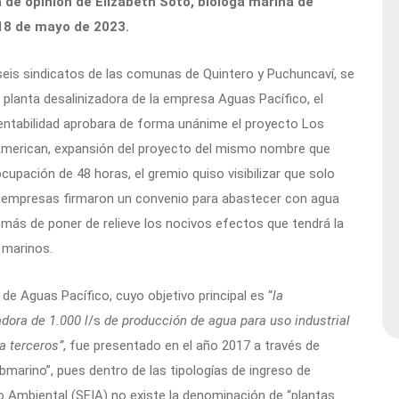
 de opinión de Elizabeth Soto, bióloga marina de
18 de mayo de 2023.
seis sindicatos de las comunas de Quintero y Puchuncaví, se
 planta desalinizadora de la empresa Aguas Pacífico, el
entabilidad aprobara de forma unánime el proyecto Los
American, expansión del proyecto del mismo nombre que
cupación de 48 horas, el gremio quiso visibilizar que solo
empresas firmaron un convenio para abastecer con agua
demás de poner de relieve los nocivos efectos que tendrá la
 marinos.
e Aguas Pacífico, cuyo objetivo principal es “
la
dora de 1.000 l
/s
de producción de agua para uso industrial
a terceros”
, fue presentado en el año 2017 a través de
arino”, pues dentro de las tipologías de ingreso de
 Ambiental (SEIA) no existe la denominación de “plantas