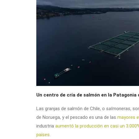
Un centro de cría de salmón en la Patagonia
Las granjas de salmón de Chile, o
salmoneras
, so
de Noruega, y el pescado es una de las
mayores e
industria
aumentó la producción en casi un 3.000
países
.