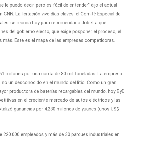
e le puedo decir, pero es fácil de entender” dijo el actual
n CNN. La licitación vive días claves: el Comité Especial de
atales-se reunirá hoy para recomendar a Jobet a qué
ones del gobierno electo, que exige posponer el proceso, el
días más. Este es el mapa de las empresas competidoras.
 61 millones por una cuota de 80 mil toneladas. La empresa
o no un desconocido en el mundo del litio. Como un gran
yor productora de baterías recargables del mundo, hoy ByD
titivas en el creciente mercado de autos eléctricos y las
totalizó ganancias por 4.230 millones de yuanes (unos US$
e 220.000 empleados y más de 30 parques industriales en