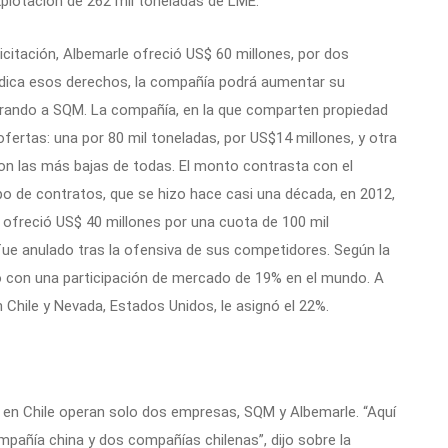
xplotación de 262 mil toneladas de LME.
licitación, Albemarle ofreció US$ 60 millones, por dos
judica esos derechos, la compañía podrá aumentar su
erando a SQM. La compañía, en la que comparten propiedad
fertas: una por 80 mil toneladas, por US$14 millones, y otra
ron las más bajas de todas. El monto contrasta con el
ipo de contratos, que se hizo hace casi una década, en 2012,
 ofreció US$ 40 millones por una cuota de 100 mil
fue anulado tras la ofensiva de sus competidores. Según la
 con una participación de mercado de 19% en el mundo. A
 Chile y Nevada, Estados Unidos, le asignó el 22%.
 en Chile operan solo dos empresas, SQM y Albemarle. “Aquí
pañía china y dos compañías chilenas”, dijo sobre la