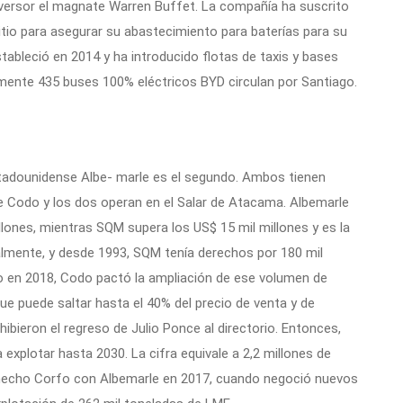
nversor el magnate Warren Buffet. La compañía ha suscrito
itio para asegurar su abastecimiento para baterías para su
tableció en 2014 y ha introducido flotas de taxis y bases
lmente 435 buses 100% eléctricos BYD circulan por Santiago.
estadounidense Albe- marle es el segundo. Ambos tienen
 Codo y los dos operan en el Salar de Atacama. Albemarle
illones, mientras SQM supera los US$ 15 mil millones y es la
almente, y desde 1993, SQM tenía derechos por 180 mil
ro en 2018, Codo pactó la ampliación de ese volumen de
e puede saltar hasta el 40% del precio de venta y de
ibieron el regreso de Julio Ponce al directorio. Entonces,
 explotar hasta 2030. La cifra equivale a 2,2 millones de
 hecho Corfo con Albemarle en 2017, cuando negoció nuevos