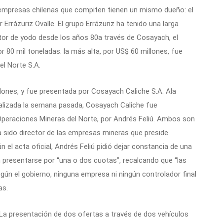
os empresas chilenas que compiten tienen un mismo dueño: el
rrázuriz Ovalle. El grupo Errázuriz ha tenido una larga
uctor de yodo desde los años 80a través de Cosayach, el
 80 mil toneladas. la más alta, por US$ 60 millones, fue
el Norte S.A.
llones, y fue presentada por Cosayach Caliche S.A. Ala
alizada la semana pasada, Cosayach Caliche fue
 Operaciones Mineras del Norte, por Andrés Feliú. Ambos son
ha sido director de las empresas mineras que preside
 el acta oficial, Andrés Feliú pidió dejar constancia de una
 presentarse por “una o dos cuotas”, recalcando que “las
Según el gobierno, ninguna empresa ni ningún controlador final
as.
. La presentación de dos ofertas a través de dos vehículos