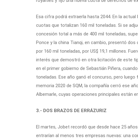
royalties y fijó una nueva cuota de derechos de e
Esa cifra podrá extraerla hasta 2044. En la actual 
cuotas que totalizan 160 mil toneladas. Si se ad
concesión total a más de 400 mil toneladas, sup
Ponce y la china Tianqi, en cambio, presentó dos o
por 160 mil toneladas, por US$ 19,1 millones. Fue
interés que demostró en otra licitación de este t
en el primer gobierno de Sebastián Piñera, cuando
toneladas. Ese año ganó el concurso, pero luego 
memoria 2020 de SQM, la compañía cerró ese año
Albemarle, cuyas operaciones principales están en
3.- DOS BRAZOS DE ERRÁZURIZ
El martes, Jobet recordó que desde hace 25 años
entrarían al menos tres empresas nuevas: una com