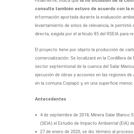
Finalmente, indica que
la no inclusión de la Com
consulta también estuvo de acuerdo con la n
información aportada durante la evaluación ambient
levantamiento de sitios de relevancia, le permitió
directa, exigida por el artículo 85 del RSEIA para 
El proyecto tiene por objeto la producción de carb
comercialización. Se localizará en la Cordillera 
sector septentrional de la cuenca del Salar Mari
ejecución de obras y acciones en las regiones de
en la comuna Copiapó y, en una superficie menor,
Antecedentes
4 de septiembre de 2018, Minera Salar Blanco S
(SEIA) el Estudio de Impacto Ambiental (EIA) d
27 de enero de 2020, se dio término al proceso