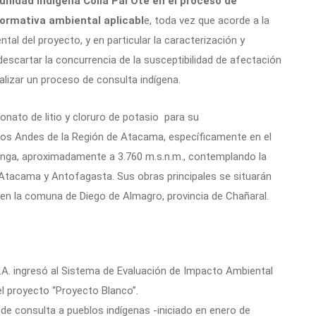
unidad Indígena Colla Pai Ote en el proceso de
ormativa ambiental aplicabl
e, toda vez que acorde a la
al del proyecto, y en particular la caracterización y
 descartar la concurrencia de la susceptibilidad de afectación
realizar un proceso de consulta indígena.
onato de litio y cloruro de potasio para su
de los Andes de la Región de Atacama, específicamente en el
cunga, aproximadamente a 3.760 m.s.n.m., contemplando la
 Atacama y Antofagasta. Sus obras principales se situarán
 en la comuna de Diego de Almagro, provincia de Chañaral.
.A. ingresó al Sistema de Evaluación de Impacto Ambiental
el proyecto “Proyecto Blanco”.
 de consulta a pueblos indígenas -iniciado en enero de