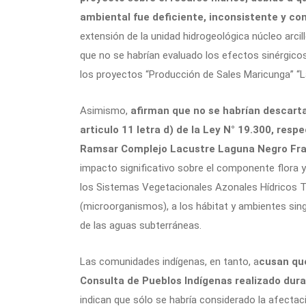
ambiental fue deficiente, inconsistente y co
extensión de la unidad hidrogeológica núcleo arci
que no se habrían evaluado los efectos sinérgicos
los proyectos “Producción de Sales Maricunga” “L
Asimismo,
afirman que no se habrían descarta
articulo 11 letra d) de la Ley N° 19.300, res
Ramsar Complejo Lacustre Laguna Negro Fra
impacto significativo sobre el componente flora y 
los Sistemas Vegetacionales Azonales Hídricos T
(microorganismos), a los hábitat y ambientes sing
de las aguas subterráneas.
Las comunidades indígenas, en tanto, a
cusan que
Consulta de Pueblos Indígenas realizado duran
indican que sólo se habría considerado la afect