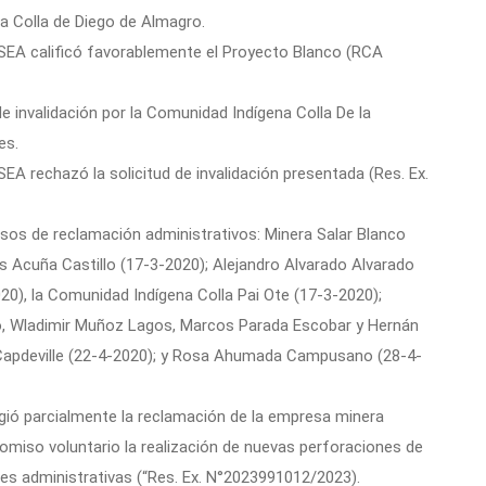
na Colla de Diego de Almagro.
l SEA calificó favorablemente el Proyecto Blanco (RCA
e invalidación por la Comunidad Indígena Colla De la
es.
 SEA rechazó la solicitud de invalidación presentada (Res. Ex.
sos de reclamación administrativos: Minera Salar Blanco
is Acuña Castillo (17-3-2020); Alejandro Alvarado Alvarado
20), la Comunidad Indígena Colla Pai Ote (17-3-2020);
llo, Wladimir Muñoz Lagos, Marcos Parada Escobar y Hernán
 Capdeville (22-4-2020); y Rosa Ahumada Campusano (28-4-
gió parcialmente la reclamación de la empresa minera
miso voluntario la realización de nuevas perforaciones de
es administrativas (“Res. Ex. N°2023991012/2023).