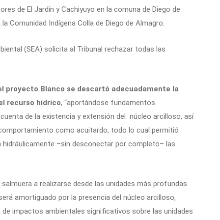
tores de El Jardín y Cachiyuyo en la comuna de Diego de
a la Comunidad Indígena Colla de Diego de Almagro.
iental (SEA) solicita al Tribunal rechazar todas las
del proyecto Blanco se descartó adecuadamente la
el recurso hídrico
, “aportándose fundamentos
uenta de la existencia y extensión del núcleo arcilloso, así
 comportamiento como acuitardo, todo lo cual permitió
ía hidráulicamente –sin desconectar por completo– las
e salmuera a realizarse desde las unidades más profundas
rá amortiguado por la presencia del núcleo arcilloso,
n de impactos ambientales significativos sobre las unidades