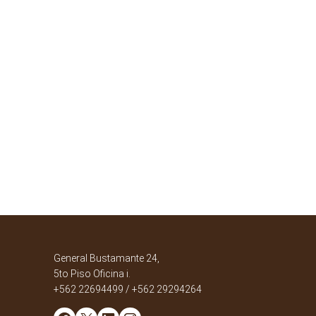
General Bustamante 24,
5to Piso Oficina i.
+562 22694499 / +562 29294264