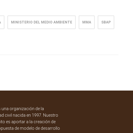
A
MINISTERIO DEL MEDIO AMBIENTE
MMA
SBAP
una organización de la
d civil nacida en 1997. Nuestro
to es aportar a la creación de
opuesta de modelo de desarrollo