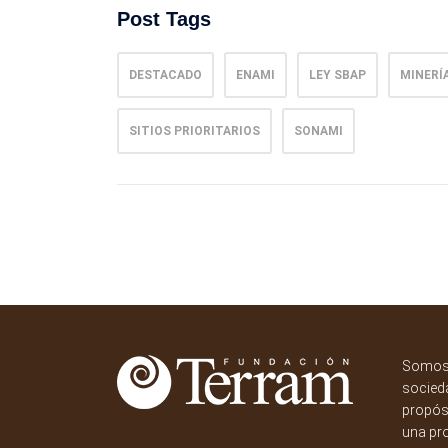
Post Tags
DESTACADO
ENAMI
LEY SBAP
MINERÍ
SITIOS PRIORITARIOS
SONAMI
Somos 
socieda
propósi
una pr