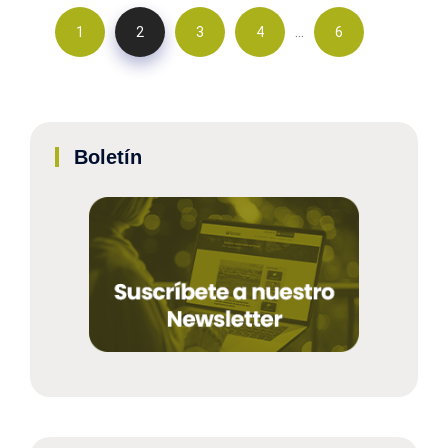
…
1
2
3
4
6
Boletín