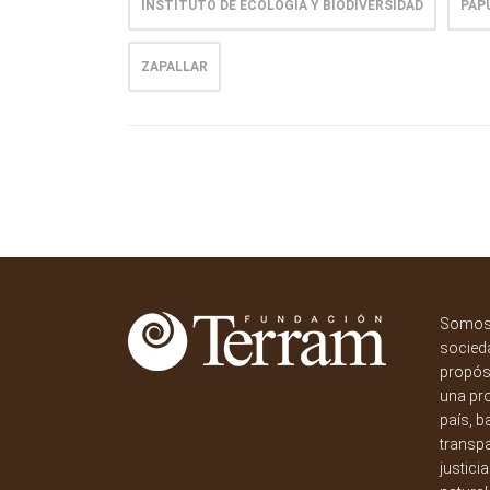
INSTITUTO DE ECOLOGÍA Y BIODIVERSIDAD
PAP
ZAPALLAR
Somos 
socieda
propósi
una pr
país, b
transpa
justici