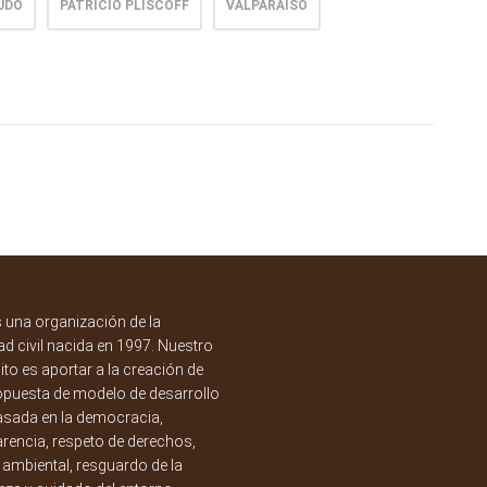
UDO
PATRICIO PLISCOFF
VALPARAISO
una organización de la
d civil nacida en 1997. Nuestro
to es aportar a la creación de
opuesta de modelo de desarrollo
asada en la democracia,
rencia, respeto de derechos,
a ambiental, resguardo de la