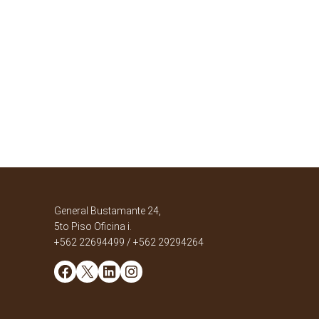
General Bustamante 24,
5to Piso Oficina i.
+562 22694499 / +562 29294264