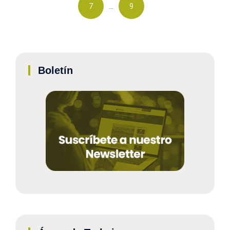
…
7
9
Boletín